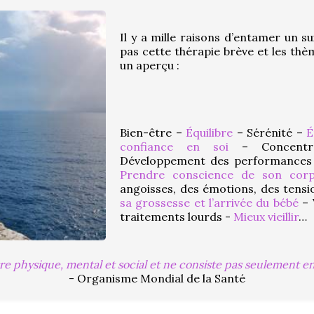
Il y a mille raisons d’entamer un su
pas cette thérapie brève et les thèm
un aperçu :
Bien-être – 
Équilibre
 – Sérénité – 
É
confiance en soi
 – Concentr
Développement des performances
Prendre conscience de son cor
angoisses, des émotions, des tensi
sa grossesse et l’arrivée du bébé
 – 
traitements lourds - 
Mieux vieillir
…
re physique, mental et social et ne consiste pas seulement e
- Organisme Mondial de la Santé