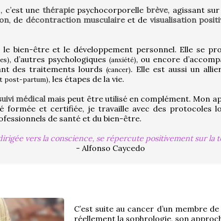
 c’est une 
thérapie
 psychocorporelle 
brève
, agissant sur
ion
, de 
décontraction musculaire
 et de 
visualisation posit
r le bien-être et le développement personnel. Elle se p
, d’autres psychologiques 
, ou encore d’accompag
es)
(anxiété)
ant des traitements lourds 
(cancer)
, les étapes de la vie.
et post-partum)
suivi médical
 mais peut être utilisé en complément. Mon app
té formée et certifiée, je travaille avec des protocoles 
fessionnels de santé et du bien-être.
dirigée vers la conscience, se répercute positivement sur la t
- Alfonso Caycedo
C’est suite au cancer d’un membre de m
réellement la sophrologie, son approche