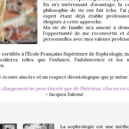
En m’y intéressant d’avantage, la c
philosophie de vie ont fait écho. J’a
esprit étant déjà établie professio
éloignée à cette approche.
Ma vie de famille m’a amené à déména
l’opportunité de me reconvertir et 
personnelles avec mes valeurs professi
 certifiée à l’École Française Supérieure de Sophrologie, i
culières telles que 
l'enfance
, 
l'adolescence
 et les 
s
es
.
une écoute sincère et un respect déontologique que je mè
changement ne peut s’ouvrir que de l’intérieur, chacun en d
- Jacques Salomé
La sophrologie est une métho