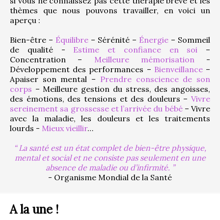
si vous ne connaissez pas cette thérapie brève et les 
thèmes que nous pouvons travailler, en voici un 
aperçu :
Bien-être – 
Équilibre
 – Sérénité – 
Énergie
 – Sommeil 
de qualité - 
Estime et confiance en soi
 – 
Concentration – 
Meilleure mémorisation
 - 
Développement des performances – 
Bienveillance
 – 
Apaiser son mental – 
Prendre conscience de son 
corps
 – Meilleure gestion du stress, des angoisses, 
des émotions, des tensions et des douleurs – 
Vivre 
sereinement sa grossesse et l’arrivée du bébé
 – Vivre 
avec la maladie, les douleurs et les traitements 
lourds - 
Mieux vieillir
…
La santé est un état complet de bien-être physique,
mental et social et ne consiste pas seulement en une
absence de maladie ou d’infirmité.
- Organisme Mondial de la Santé
A la une !