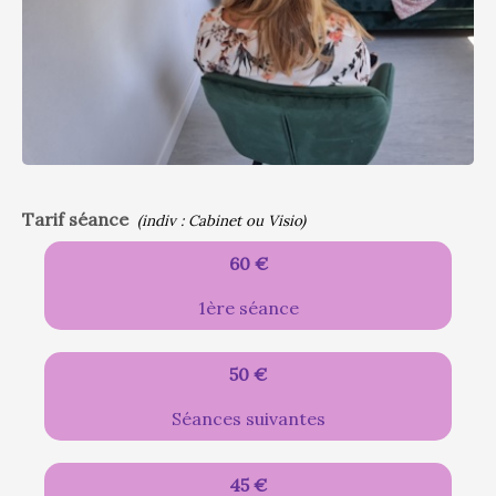
Tarif séance
(indiv : Cabinet ou Visio)
60 €
1ère séance
50 €
Séances suivantes
45 €